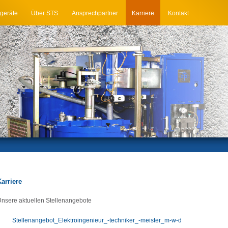
geräte
Über STS
Ansprechpartner
Karriere
Kontakt
Karriere
nsere aktuellen Stellenangebote
Stellenangebot_Elektroingenieur_-techniker_-meister_m-w-d