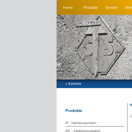
Home
Produkte
Service
Miet
» Karriere
Produkte
U
IP - Injektionspumpen
IPC - Injektionscontainer