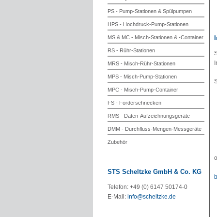
PS - Pump-Stationen & Spülpumpen
HPS - Hochdruck-Pump-Stationen
MS & MC - Misch-Stationen & -Container
RS - Rühr-Stationen
S
I
MRS - Misch-Rühr-Stationen
MPS - Misch-Pump-Stationen
S
MPC - Misch-Pump-Container
FS - Förderschnecken
RMS - Daten-Aufzeichnungsgeräte
DMM - Durchfluss-Mengen-Messgeräte
Zubehör
o
STS Scheltzke GmbH & Co. KG
Telefon: +49 (0) 6147 50174-0
E-Mail:
info@scheltzke.de